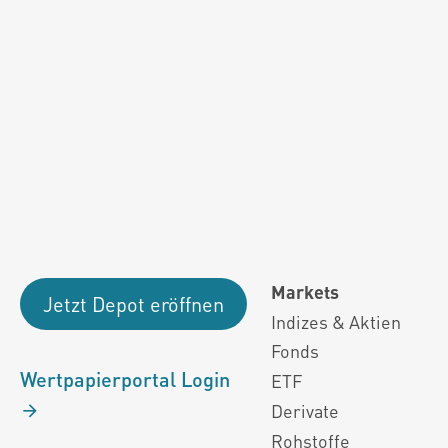
Fondsdaten und g
Performanceergebnisse der Vergange
Alle Kursinformationen sind nach den Bestimmung
Markets
Jetzt Depot eröffnen
Indizes & Aktien
Fonds
Wertpapierportal Login
ETF
Derivate
Rohstoffe