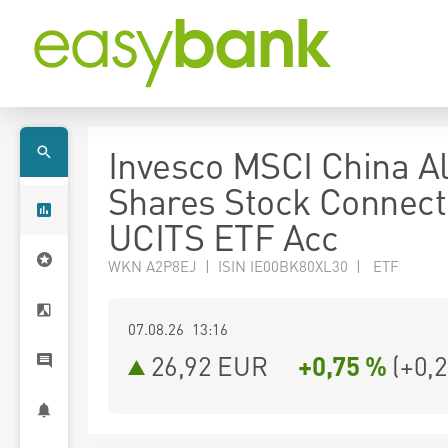
Invesco MSCI China Al
Shares Stock Connect
UCITS ETF Acc
WKN A2P8EJ | ISIN IE00BK80XL30 | ETF
07.08.26 13:16
26,92
EUR
+0,75 %
(
+0,