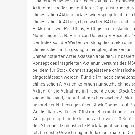
Einkünfte einsetzen. Der Index soll die Wertentwick
Aktien mit großer und mittlerer Kapitalisierung des
chinesischen Aktienmarktes widerspiegeln, d. h. in
chinesischer A-Aktien, chinesischer BAktien und ch
H-Aktien sowie Red Chips, P-Chips und ausländisc
Notierungen (z. B. American Depositary Receipts, "
Der Index soll die Wertentwicklung des Spektrums
chinesischer in Hongkong, Schanghai, Shenzen und
Chinas notierter Anteilsklassen abbilden. Er basier
Konzept des integrierten Aktienuniversums des MS
bei dem für Stock Connect zugelassene chinesische
eingeschlossen werden. Für die im Index enthalten
chinesischen A-Aktien kommen nur solche chinesis
Aktien für die Aufnahme in Frage, die über Stock C
zugänglich sind, die Aufnahme chinesischer A-Aktie
anhand der Notierungen über Stock Connect auf Ba
Wechselkurses für den Offshore-Renminbi berechnet
Wertpapiere gilt ein Inklusionsfaktor von 100 % für
den Streubesitz adjustierte Marktkapitalisierung, u
letztendliche Gewichtung im Index zu erhalten. Der 