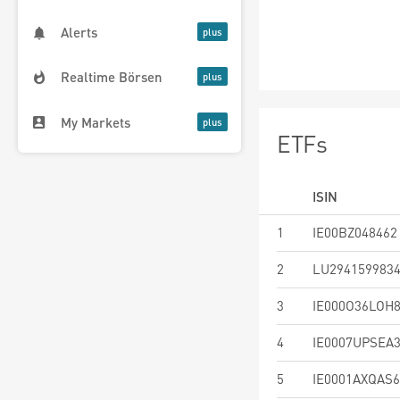
Alerts
Realtime Börsen
My Markets
ETFs
ISIN
1
IE00BZ048462
2
LU294159983
3
IE000O36LOH
4
IE0007UPSEA
5
IE0001AXQAS6