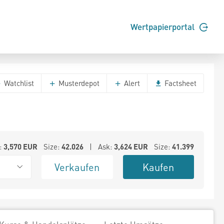
Wertpapierportal
Watchlist
Musterdepot
Alert
Factsheet
:
3,570
EUR
Size:
42.026
| Ask:
3,624
EUR
Size:
41.399
Verkaufen
Kaufen