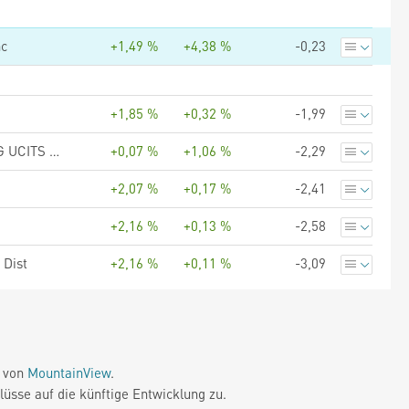
nc
+1,49 %
+4,38 %
-0,23
+1,85 %
+0,32 %
-1,99
UBS (Lux) Fund Solutions - UBS SBI® Foreign AAA-BBB 1-5 ESG UCITS ETF CHF dis
+0,07 %
+1,06 %
-2,29
+2,07 %
+0,17 %
-2,41
+2,16 %
+0,13 %
-2,58
 Dist
+2,16 %
+0,11 %
-3,09
e von
MountainView
.
üsse auf die künftige Entwicklung zu.