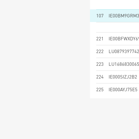
107
IE00BM9GRM
221
IE00BFWXDY6
222
LU087939774
223
LU168683006
224
IE000SIZJ2B2
225
IE000AYJ75E5