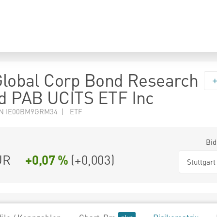
 Global Corp Bond Research
d PAB UCITS ETF Inc
N IE00BM9GRM34 | ETF
Bid
UR
+0,07 %
(
+0,003
)
Stuttgart