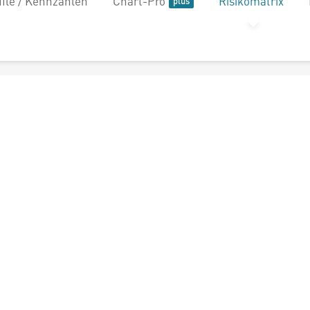
file / Kennzahlen
Chart-Pro
Risikomatrix