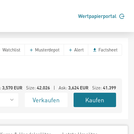
Wertpapierportal
Watchlist
Musterdepot
Alert
Factsheet
:
3,570
EUR
Size:
42.026
| Ask:
3,624
EUR
Size:
41.399
Verkaufen
Kaufen