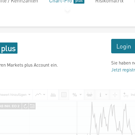
file / Kennzahlen
Chart-Pro
Risikomatrix
Login
Sie haben n
hren Markets plus Account ein.
Jetzt regist