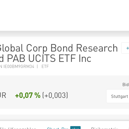
 Global Corp Bond Research
d PAB UCITS ETF Inc
N IE00BM9GRM34 | ETF
Bid
UR
+0,07 %
(
+0,003
)
Stuttgart