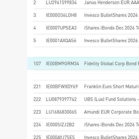
2
LU2941599834
3
IE000O36LOH8
4
IE0007UPSEA3
5
IE0001AXQAS6
107
IE00BM9GRM34
221
IE00BFWXDY69
Franklin Euro Short Maturi
222
LU0879397742
223
LU1686830065
224
IE000SIZJ2B2
225
IE000AYJ75E5