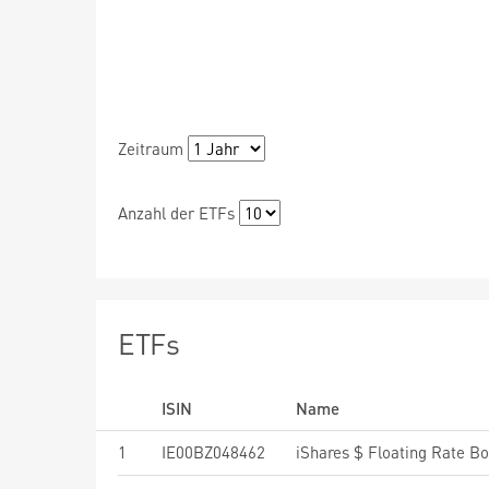
Zeitraum
Anzahl der ETFs
ETFs
ISIN
Name
1
IE00BZ048462
iShares $ Floating Rate B