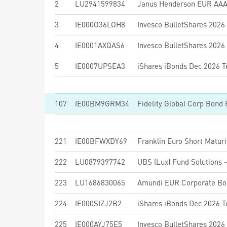
2
LU2941599834
3
IE000O36LOH8
4
IE0001AXQAS6
5
IE0007UPSEA3
107
IE00BM9GRM34
221
IE00BFWXDY69
Franklin Euro Short Maturi
222
LU0879397742
223
LU1686830065
224
IE000SIZJ2B2
225
IE000AYJ75E5