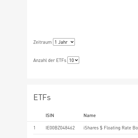
Zeitraum
Anzahl der ETFs
ETFs
ISIN
Name
1
IE00BZ048462
iShares $ Floating Rate B