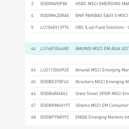
3
IE000NVVIF88
4
IE000M4Z0RA5
5
LU1048313974
44
LU1681044480
AMUNDI MSCI EM ASIA UCI
64
LU2113060920
Amundi MSCI Emerging Mark
65
IE00BG370F43
Xtrackers MSCI Emerging M
66
IE00B48X4842
67
IE00BKM4H197
iShares MSCI EM Consumer 
68
IE00BFYN8Y92
EMQQ Emerging Markets Int