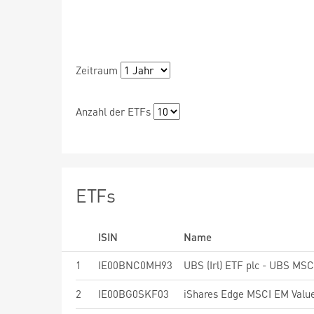
Zeitraum
Anzahl der ETFs
ETFs
ISIN
Name
1
IE00BNC0MH93
2
IE00BG0SKF03
iShares Edge MSCI EM Value