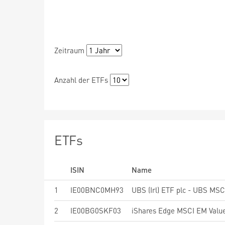
Zeitraum
Anzahl der ETFs
ETFs
ISIN
Name
1
IE00BNC0MH93
2
IE00BG0SKF03
iShares Edge MSCI EM Value