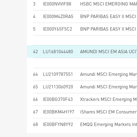
3
IE000NVVIF88
4
IE000M4Z0RA5
5
IE000Y65F5C2
42
LU1681044480
AMUNDI MSCI EM ASIA UCI
64
LU2109787551
65
LU2113060920
Amundi MSCI Emerging Mark
66
IE00BG370F43
Xtrackers MSCI Emerging M
67
IE00BKM4H197
iShares MSCI EM Consumer 
68
IE00BFYN8Y92
EMQQ Emerging Markets Int