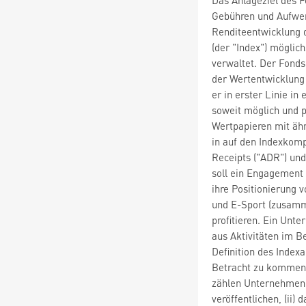
Gebühren und Aufwen
Renditeentwicklung 
(der "Index") möglic
verwaltet. Der Fonds 
der Wertentwicklung 
er in erster Linie in
soweit möglich und p
Wertpapieren mit äh
in auf den Indexkom
Receipts ("ADR") und
soll ein Engagement 
ihre Positionierung
und E-Sport (zusamm
profitieren. Ein Un
aus Aktivitäten im B
Definition des Index
Betracht zu kommen.
zählen Unternehmen, 
veröffentlichen, (ii)