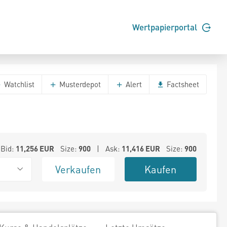
Wertpapierportal
Watchlist
Musterdepot
Alert
Factsheet
Bid:
11,256
EUR
Size:
900
| Ask:
11,416
EUR
Size:
900
Verkaufen
Kaufen