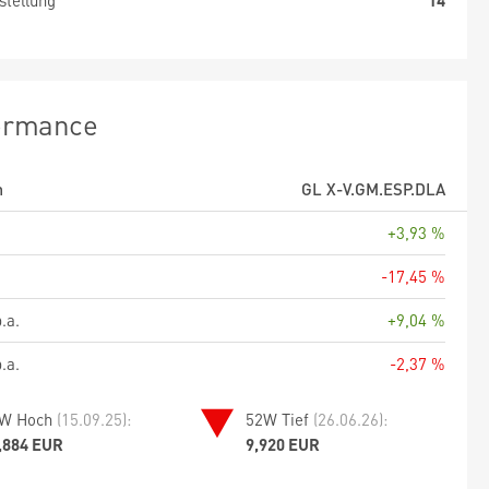
stellung
14
ormance
m
GL X-V.GM.ESP.DLA
+3,93 %
-17,45 %
.a.
+9,04 %
.a.
-2,37 %
W Hoch
(15.09.25):
52W Tief
(26.06.26):
,884 EUR
9,920 EUR