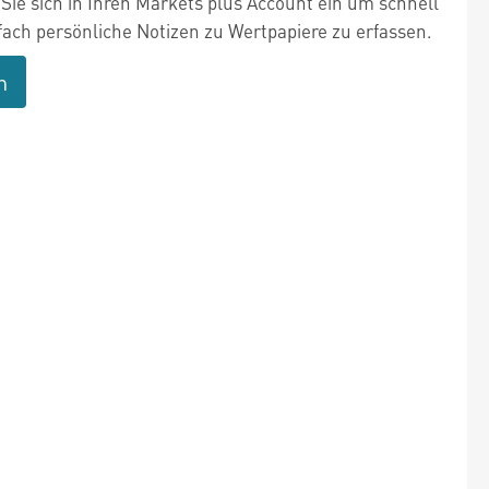
Sie sich in Ihren Markets plus Account ein um schnell
fach persönliche Notizen zu Wertpapiere zu erfassen.
n