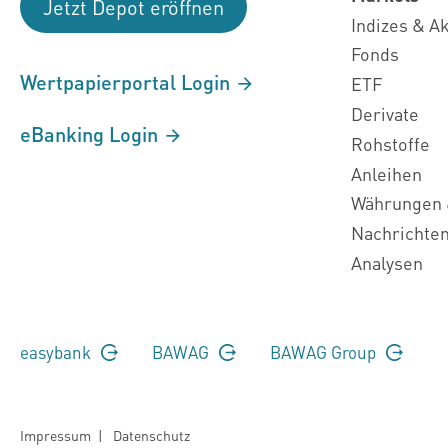
Jetzt Depot eröffnen
Indizes & A
Fonds
Wertpapierportal Login
ETF
Derivate
eBanking Login
Rohstoffe
Anleihen
Währungen 
Nachrichte
Analysen
easybank
BAWAG
BAWAG Group
Impressum
|
Datenschutz