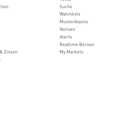
ktien
Suche
Watchlists
Musterdepots
Notizen
Alerts
Realtime Börsen
& Zinsen
My Markets
n