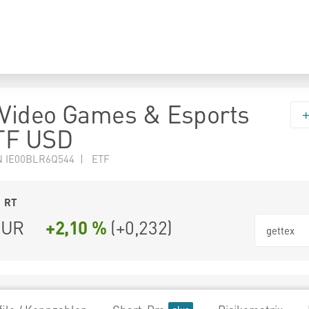
 Video Games & Esports
TF USD
N IE00BLR6Q544 | ETF
1
RT
UR
+2,10 %
(
+0,232
)
gettex