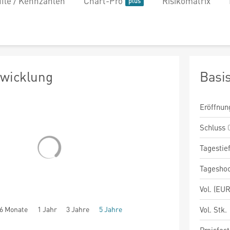
file / Kennzahlen
Chart-Pro
Risikomatrix
twicklung
Basi
Eröffnun
Schluss
Tagestie
Tagesho
Vol. (EUR
6 Monate
1 Jahr
3 Jahre
5 Jahre
Vol. Stk.