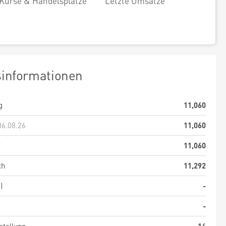
Kurse & Handelsplätze
Letzte Umsätze
sinformationen
g
11,060
06.08.26
11,060
f
11,060
ch
11,292
)
-
-