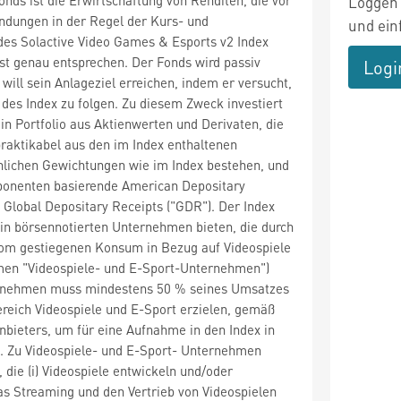
Loggen 
dungen in der Regel der Kurs- und
und ein
des Solactive Video Games & Esports v2 Index
hst genau entsprechen. Der Fonds wird passiv
Logi
will sein Anlageziel erreichen, indem er versucht,
des Index zu folgen. Zu diesem Zweck investiert
 ein Portfolio aus Aktienwerten und Derivaten, die
raktikabel aus den im Index enthaltenen
nlichen Gewichtungen wie im Index bestehen, und
ponenten basierende American Depositary
 Global Depositary Receipts ("GDR"). Der Index
in börsennotierten Unternehmen bieten, die durch
 vom gestiegenen Konsum in Bezug auf Videospiele
en "Videospiele- und E-Sport-Unternehmen")
ternehmen muss mindestens 50 % seines Umsatzes
ereich Videospiele und E-Sport erzielen, gemäß
anbieters, um für eine Aufnahme in den Index in
 Zu Videospiele- und E-Sport- Unternehmen
die (i) Videospiele entwickeln und/oder
 das Streaming und den Vertrieb von Videospielen