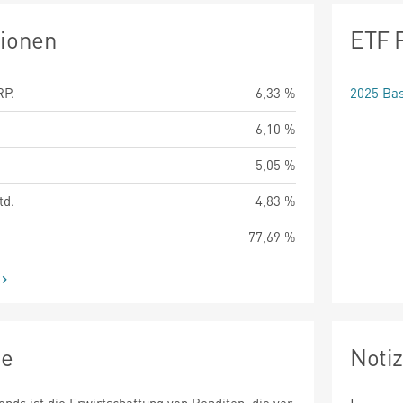
tionen
ETF 
P.
6,33 %
2025 Bas
6,10 %
5,05 %
td.
4,83 %
77,69 %
ie
Noti
onds ist die Erwirtschaftung von Renditen, die vor