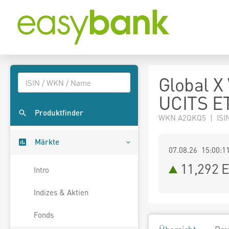
Global X
UCITS E
Produktfinder
WKN A2QKQ5 | ISI
Märkte
07.08.26 15:00:1
11,292
E
Intro
Indizes & Aktien
Fonds