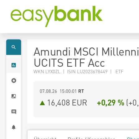
Amundi MSCI Millenni
UCITS ETF Acc
WKN LYX0ZL | ISIN LU2023678449 | ETF
07.08.26 15:00:01
RT
16,408
EUR
+0,29 %
(
+0