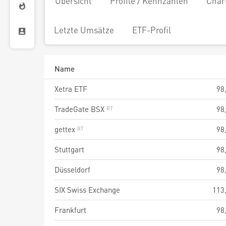
Übersicht
Profile / Kennzahlen
Char
Letzte Umsätze
ETF-Profil
Name
Xetra ETF
98
TradeGate BSX
98
gettex
98
Stuttgart
98
Düsseldorf
98
SIX Swiss Exchange
113
Frankfurt
98