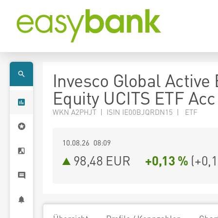
Invesco Global Active
Equity UCITS ETF Acc
WKN A2PHJT | ISIN IE00BJQRDN15 | ETF
10.08.26 08:09
98,48
EUR
+0,13 %
(
+0,