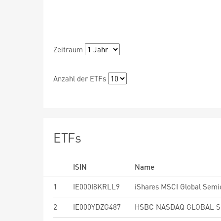
Zeitraum
Anzahl der ETFs
ETFs
ISIN
Name
1
IE000I8KRLL9
2
IE000YDZG487