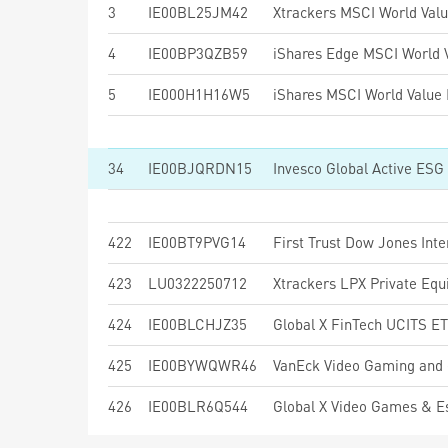
3
IE00BL25JM42
Xtrackers MSCI World Val
4
IE00BP3QZB59
5
IE000H1H16W5
34
IE00BJQRDN15
Invesco Global Active ESG
422
IE00BT9PVG14
423
LU0322250712
Xtrackers LPX Private Eq
424
IE00BLCHJZ35
Global X FinTech UCITS E
425
IE00BYWQWR46
VanEck Video Gaming and
426
IE00BLR6Q544
Global X Video Games & 