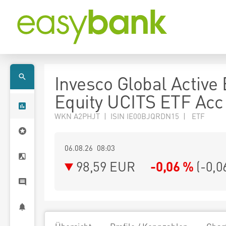
Invesco Global Active
Equity UCITS ETF Acc
WKN A2PHJT | ISIN IE00BJQRDN15 | ETF
06.08.26 08:03
98,59
EUR
-0,06 %
(
-0,0