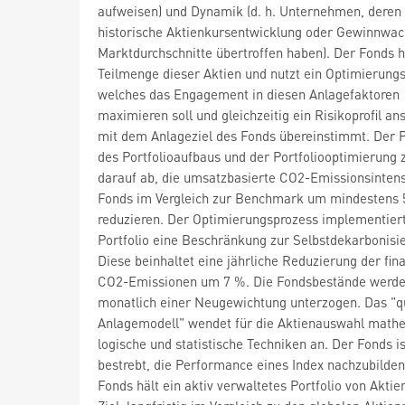
aufweisen) und Dynamik (d. h. Unternehmen, deren
historische Aktienkursentwicklung oder Gewinnwa
Marktdurchschnitte übertroffen haben). Der Fonds h
Teilmenge dieser Aktien und nutzt ein Optimierungs
welches das Engagement in diesen Anlagefaktoren
maximieren soll und gleichzeitig ein Risikoprofil ans
mit dem Anlageziel des Fonds übereinstimmt. Der 
des Portfolioaufbaus und der Portfoliooptimierung z
darauf ab, die umsatzbasierte CO2-Emissionsintens
Fonds im Vergleich zur Benchmark um mindestens 
reduzieren. Der Optimierungsprozess implementiert
Portfolio eine Beschränkung zur Selbstdekarbonisi
Diese beinhaltet eine jährliche Reduzierung der fin
CO2-Emissionen um 7 %. Die Fondsbestände werd
monatlich einer Neugewichtung unterzogen. Das "qu
Anlagemodell" wendet für die Aktienauswahl math
logische und statistische Techniken an. Der Fonds is
bestrebt, die Performance eines Index nachzubilden
Fonds hält ein aktiv verwaltetes Portfolio von Akti