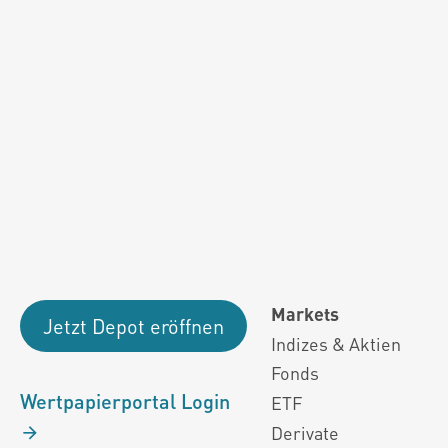
Fondsdaten und g
Performanceergebnisse der Vergange
Alle Kursinformationen sind nach den Bestimmung
Markets
Jetzt Depot eröffnen
Indizes & Aktien
Fonds
Wertpapierportal Login
ETF
Derivate