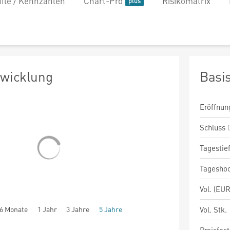
file / Kennzahlen
Chart-Pro
Risikomatrix
twicklung
Basi
Eröffnun
Schluss
Tagestie
Tagesho
Vol. (EUR
6 Monate
1 Jahr
3 Jahre
5 Jahre
Vol. Stk.