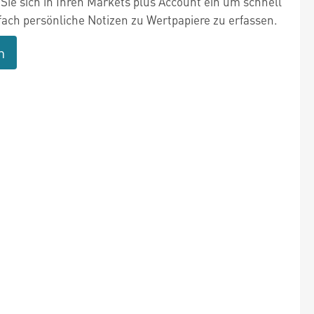
Sie sich in Ihren Markets plus Account ein um schnell
fach persönliche Notizen zu Wertpapiere zu erfassen.
n