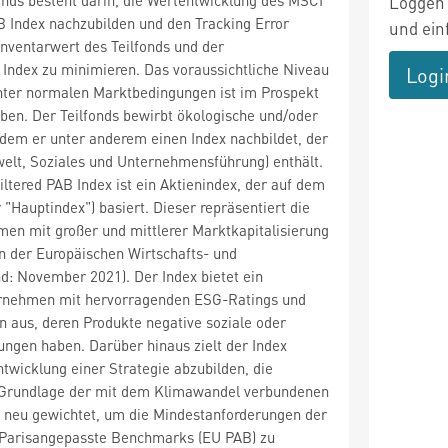
Loggen 
 Index nachzubilden und den Tracking Error
und ein
nventarwert des Teilfonds und der
Index zu minimieren. Das voraussichtliche Niveau
Logi
unter normalen Marktbedingungen ist im Prospekt
ben. Der Teilfonds bewirbt ökologische und/oder
dem er unter anderem einen Index nachbildet, der
elt, Soziales und Unternehmensführung) enthält.
tered PAB Index ist ein Aktienindex, der auf dem
"Hauptindex") basiert. Dieser repräsentiert die
en mit großer und mittlerer Marktkapitalisierung
rn der Europäischen Wirtschafts- und
d: November 2021). Der Index bietet ein
rnehmen mit hervorragenden ESG-Ratings und
 aus, deren Produkte negative soziale oder
ngen haben. Darüber hinaus zielt der Index
ntwicklung einer Strategie abzubilden, die
 Grundlage der mit dem Klimawandel verbundenen
 neu gewichtet, um die Mindestanforderungen der
Parisangepasste Benchmarks (EU PAB) zu