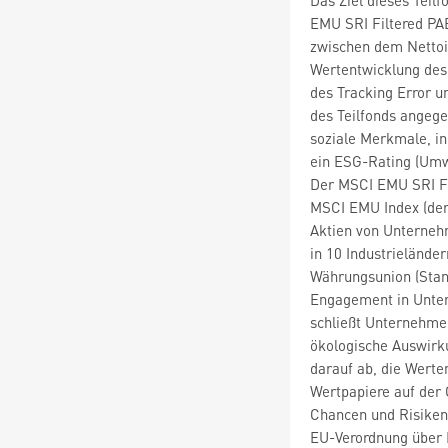
EMU SRI Filtered PAB
zwischen dem Nettoi
Wertentwicklung des 
des Tracking Error 
des Teilfonds angege
soziale Merkmale, in
ein ESG-Rating (Umw
Der MSCI EMU SRI Fil
MSCI EMU Index (der 
Aktien von Unternehm
in 10 Industrielände
Währungsunion (Stan
Engagement in Unte
schließt Unternehmen
ökologische Auswirku
darauf ab, die Werte
Wertpapiere auf der
Chancen und Risiken
EU-Verordnung über 