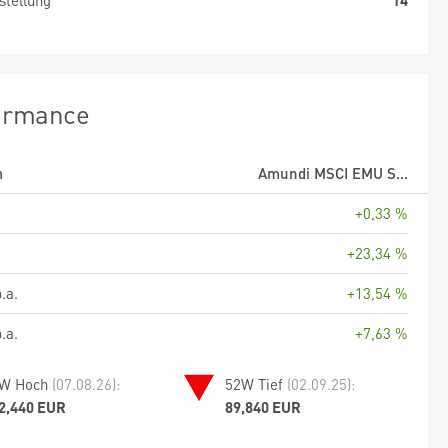
stellung
14
ormance
m
Amundi MSCI EMU S...
+0,33 %
+23,34 %
.a.
+13,54 %
.a.
+7,63 %
W Hoch
(07.08.26):
52W Tief
(02.09.25):
2,440 EUR
89,840 EUR