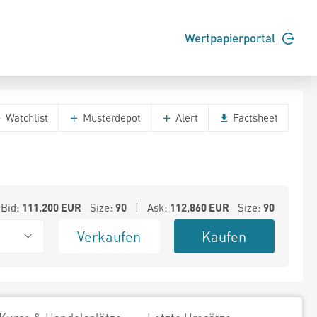
Wertpapierportal
Watchlist
Musterdepot
Alert
Factsheet
Bid:
111,200
EUR
Size:
90
| Ask:
112,860
EUR
Size:
90
Verkaufen
Kaufen