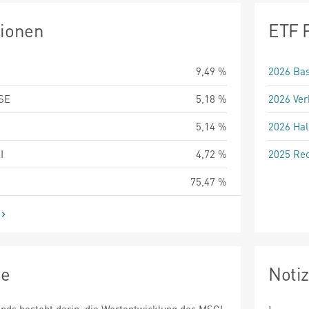
tionen
ETF 
9,49 %
2026 Bas
SE
5,18 %
2026 Ver
5,14 %
2026 Hal
I
4,72 %
2025 Rec
75,47 %
ie
Noti
fonds besteht darin, die Wertentwicklung des MSCI