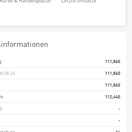
Kurse & Handelsplätze
Letzte Umsätze
sinformationen
g
111,860
06.08.26
111,860
f
111,860
ch
112,440
)
-
-