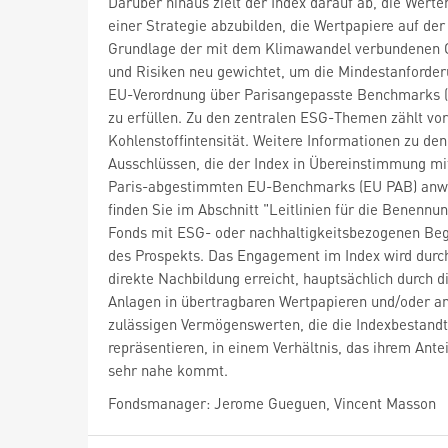
Darüber hinaus zielt der Index darauf ab, die Wert
einer Strategie abzubilden, die Wertpapiere auf der
Grundlage der mit dem Klimawandel verbundenen
und Risiken neu gewichtet, um die Mindestanforde
EU-Verordnung über Parisangepasste Benchmarks 
zu erfüllen. Zu den zentralen ESG-Themen zählt vor
Kohlenstoffintensität. Weitere Informationen zu den
Ausschlüssen, die der Index in Übereinstimmung mi
Paris-abgestimmten EU-Benchmarks (EU PAB) anw
finden Sie im Abschnitt "Leitlinien für die Benennu
Fonds mit ESG- oder nachhaltigkeitsbezogenen Beg
des Prospekts. Das Engagement im Index wird durc
direkte Nachbildung erreicht, hauptsächlich durch d
Anlagen in übertragbaren Wertpapieren und/oder a
zulässigen Vermögenswerten, die die Indexbestandt
repräsentieren, in einem Verhältnis, das ihrem Antei
sehr nahe kommt.
Fondsmanager: Jerome Gueguen, Vincent Masson