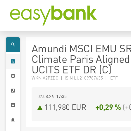
Amundi MSCI EMU SR
Climate Paris Aligned
UCITS ETF DR (C)
WKN A2PZDC | ISIN LU2109787635 | ETF
07.08.26 17:35
111,980
EUR
+0,29 %
(
+