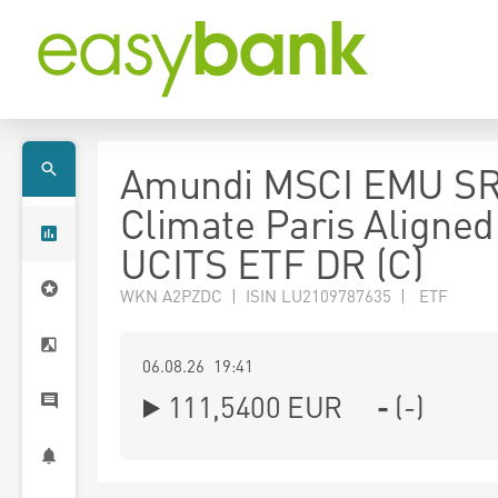
Amundi MSCI EMU SR
Climate Paris Aligned
UCITS ETF DR (C)
WKN A2PZDC | ISIN LU2109787635 | ETF
06.08.26 19:41
111,5400
EUR
-
(
-
)