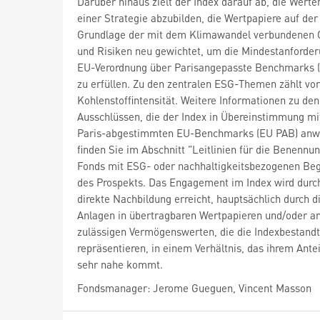
Darüber hinaus zielt der Index darauf ab, die Wert
einer Strategie abzubilden, die Wertpapiere auf der
Grundlage der mit dem Klimawandel verbundenen
und Risiken neu gewichtet, um die Mindestanforde
EU-Verordnung über Parisangepasste Benchmarks 
zu erfüllen. Zu den zentralen ESG-Themen zählt vor
Kohlenstoffintensität. Weitere Informationen zu den
Ausschlüssen, die der Index in Übereinstimmung mi
Paris-abgestimmten EU-Benchmarks (EU PAB) anw
finden Sie im Abschnitt "Leitlinien für die Benennu
Fonds mit ESG- oder nachhaltigkeitsbezogenen Beg
des Prospekts. Das Engagement im Index wird durc
direkte Nachbildung erreicht, hauptsächlich durch d
Anlagen in übertragbaren Wertpapieren und/oder a
zulässigen Vermögenswerten, die die Indexbestandt
repräsentieren, in einem Verhältnis, das ihrem Antei
sehr nahe kommt.
Fondsmanager: Jerome Gueguen, Vincent Masson