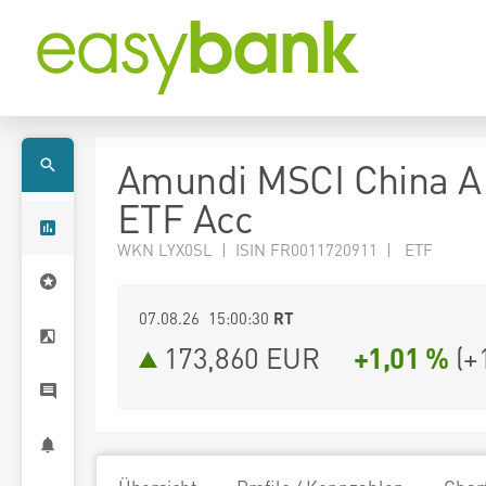
Amundi MSCI China A
ETF Acc
WKN LYX0SL | ISIN FR0011720911 | ETF
07.08.26 15:00:30
RT
173,860
EUR
+1,01 %
(
+