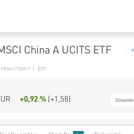
MSCI China A UCITS ETF
 FR0011720911 | ETF
UR
+0,92 %
(
+1,58
)
Düsseldo