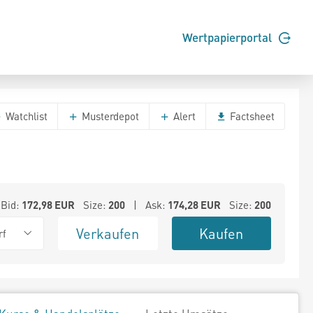
Wertpapierportal
Watchlist
Musterdepot
Alert
Factsheet
Bid:
172,98
EUR
Size:
200
| Ask:
174,28
EUR
Size:
200
Verkaufen
Kaufen
rf