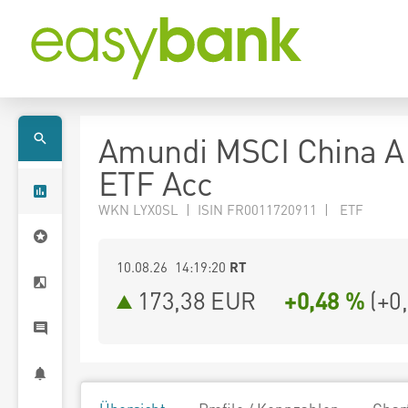
Amundi MSCI China A
ETF Acc
WKN LYX0SL | ISIN FR0011720911 | ETF
10.08.26 14:19:20
RT
173,38
EUR
+0,48 %
(
+0