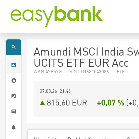
Amundi MSCI India Sw
UCITS ETF EUR Acc
WKN A2H57G | ISIN LU1681043086 | ETF
07.08.26 21:46
815,60
EUR
+0,07 %
(
+0