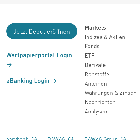
Markets
Jetzt Depot eröffnen
Indizes & Aktien
Fonds
Wertpapierportal Login
ETF
Derivate
Rohstoffe
eBanking Login
Anleihen
Währungen & Zinsen
Nachrichten
Analysen
easybank
BAWAG
BAWAG Group