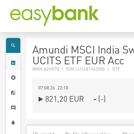
Amundi MSCI India Sw
UCITS ETF EUR Acc
WKN A2H57G | ISIN LU1681043086 | ETF
07.08.26 22:10
821,20
EUR
-
(
-
)