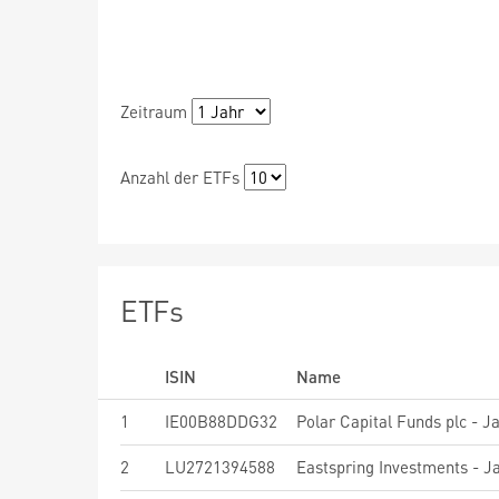
Zeitraum
Anzahl der ETFs
ETFs
ISIN
Name
1
IE00B88DDG32
2
LU2721394588