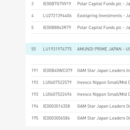
3
IE00B7G7VV19
4
LU2721394406
5
IE00B8843R79
55
LU1931974775
AMUNDI PRIME JAPAN - U
191
IE00B40WC079
GAM Star Japan Leaders Ins
192
LU0607522579
193
LU0607522496
194
IE0003014358
GAM Star Japan Leaders Or
195
IE0003006586
GAM Star Japan Leaders Or