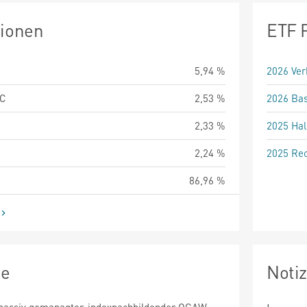
tionen
ETF 
5,94 %
2026 Ver
LC
2,53 %
2026 Bas
2,33 %
2025 Hal
2,24 %
2025 Rec
86,96 %
ie
Noti
n passiv gemanagter, indexnachbildender OGAW.