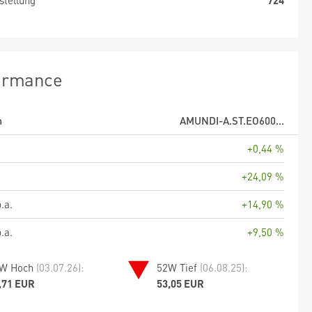
stellung
724
ormance
m
AMUNDI-A.ST.EO600...
+0,44 %
+24,09 %
.a.
+14,90 %
.a.
+9,50 %
W Hoch
(03.07.26):
52W Tief
(06.08.25):
,71 EUR
53,05 EUR