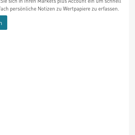
Sie sich in Ihren Markets plus Account ein um schnell
fach persönliche Notizen zu Wertpapiere zu erfassen.
n