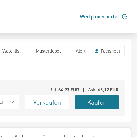
Wertpapierportal
Watchlist
Musterdepot
Alert
Factsheet
Bid:
64,93
EUR
| Ask:
65,12
EUR
Verkaufen
Kaufen
chwarz