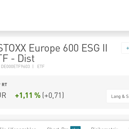
TOXX Europe 600 ESG II
F - Dist
N DE000ETF9603 | ETF
9
RT
UR
+1,11 %
(
+0,71
)
Lang & S