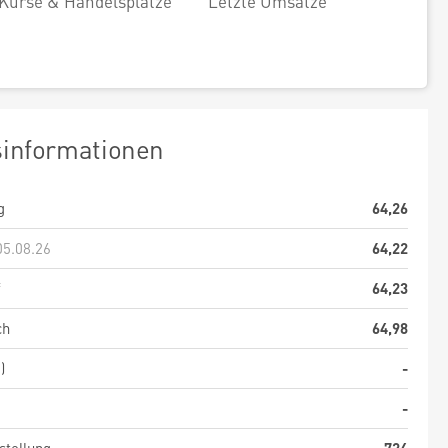
Kurse & Handelsplätze
Letzte Umsätze
sinformationen
g
64,26
05.08.26
64,22
f
64,23
ch
64,98
)
-
-