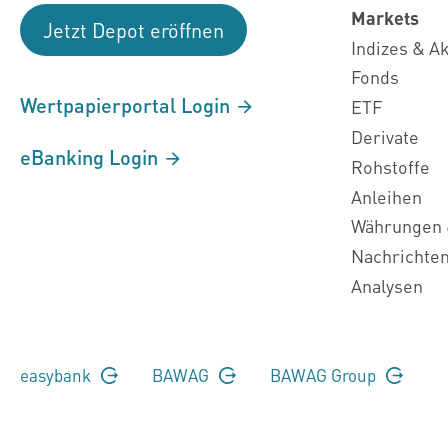
Markets
Jetzt Depot eröffnen
Indizes & A
Fonds
Wertpapierportal Login
ETF
Derivate
eBanking Login
Rohstoffe
Anleihen
Währungen 
Nachrichte
Analysen
easybank
BAWAG
BAWAG Group