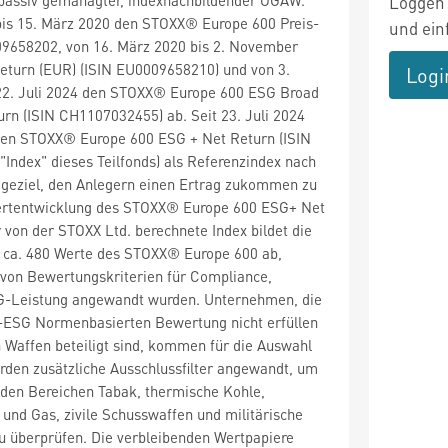
Loggen 
 bis 15. März 2020 den STOXX® Europe 600 Preis-
und ein
09658202, von 16. März 2020 bis 2. November
Return (EUR) (ISIN EU0009658210) und von 3.
Logi
2. Juli 2024 den STOXX® Europe 600 ESG Broad
rn (ISIN CH1107032455) ab. Seit 23. Juli 2024
s den STOXX® Europe 600 ESG + Net Return (ISIN
Index" dieses Teilfonds) als Referenzindex nach
ageziel, den Anlegern einen Ertrag zukommen zu
Wertentwicklung des STOXX® Europe 600 ESG+ Net
 von der STOXX Ltd. berechnete Index bildet die
 ca. 480 Werte des STOXX® Europe 600 ab,
von Bewertungskriterien für Compliance,
-Leistung angewandt wurden. Unternehmen, die
SS-ESG Normenbasierten Bewertung nicht erfüllen
 Waffen beteiligt sind, kommen für die Auswahl
erden zusätzliche Ausschlussfilter angewandt, um
 den Bereichen Tabak, thermische Kohle,
 und Gas, zivile Schusswaffen und militärische
 zu überprüfen. Die verbleibenden Wertpapiere