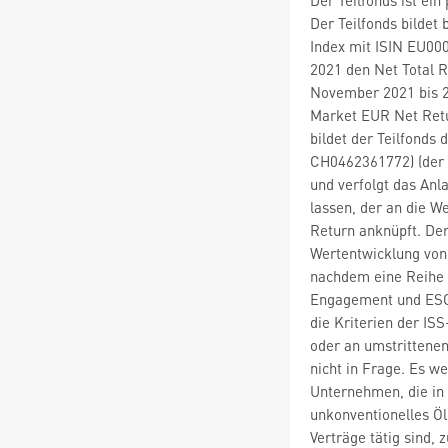
Der Teilfonds bildet
Index mit ISIN EU00
2021 den Net Total 
November 2021 bis 2
Market EUR Net Retu
bildet der Teilfond
CH0462361772) (der "
und verfolgt das Anl
lassen, der an die 
Return anknüpft. Der
Wertentwicklung von
nachdem eine Reihe 
Engagement und ESG
die Kriterien der I
oder an umstrittenen
nicht in Frage. Es w
Unternehmen, die in
unkonventionelles Öl
Verträge tätig sind,