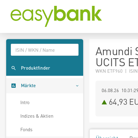
Amundi S
UCITS ET
Produktfinder
WKN ETF960 | ISI
Märkte
06.08.26 10:31:2
64,93
E
Intro
Indizes & Aktien
Fonds