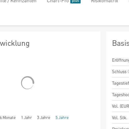
file / Kennzahlen
Chart-Pro
Risikomatrix
twicklung
Basi
Eröffnun
Schluss
Tagestie
Tagesho
Vol. (EUR
6 Monate
1 Jahr
3 Jahre
5 Jahre
Vol. Stk.