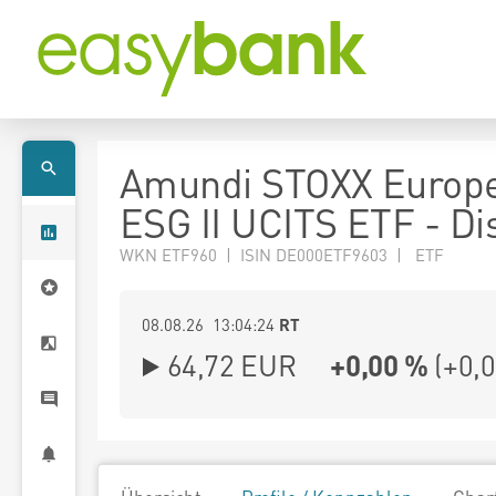
Amundi STOXX Europ
ESG II UCITS ETF - Di
WKN ETF960 | ISIN DE000ETF9603 | ETF
08.08.26 13:04:24
RT
64,72
EUR
+0,00 %
(
+0,