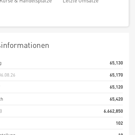
Kurse & Handelsplätze
Letzte Umsätze
sinformationen
g
65,130
06.08.26
65,170
f
65,120
ch
65,420
)
6.662,850
102