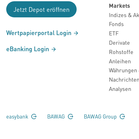
Markets
Jetzt Depot eröffnen
Indizes & A
Fonds
Wertpapierportal Login
ETF
Derivate
eBanking Login
Rohstoffe
Anleihen
Währungen 
Nachrichte
Analysen
easybank
BAWAG
BAWAG Group