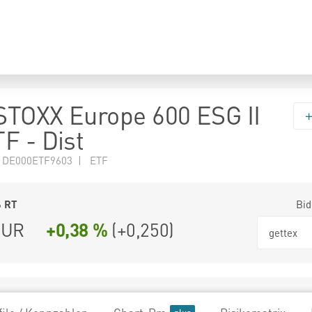
TOXX Europe 600 ESG II
F - Dist
N DE000ETF9603 | ETF
6
RT
Bid
UR
+0,38 %
(
+0,250
)
gettex