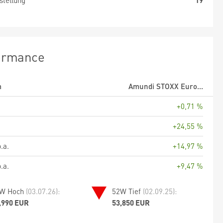
stellung
19
ormance
m
Amundi STOXX Euro...
+0,71 %
+24,55 %
.a.
+14,97 %
.a.
+9,47 %
W Hoch
(03.07.26):
52W Tief
(02.09.25):
,990 EUR
53,850 EUR