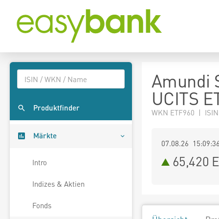
Amundi S
UCITS ET
Produktfinder
WKN ETF960 | ISI
Märkte
07.08.26 15:09:3
65,420
E
Intro
Indizes & Aktien
Fonds