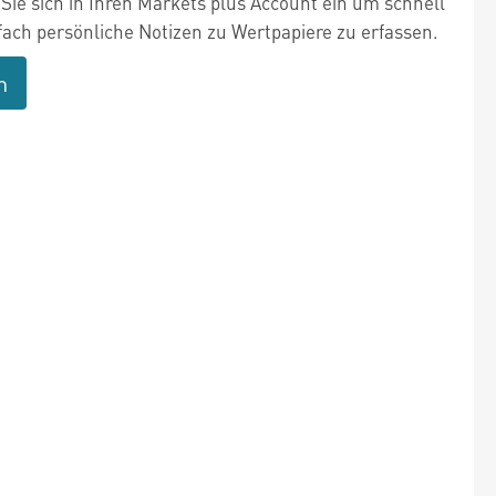
Sie sich in Ihren Markets plus Account ein um schnell
fach persönliche Notizen zu Wertpapiere zu erfassen.
n