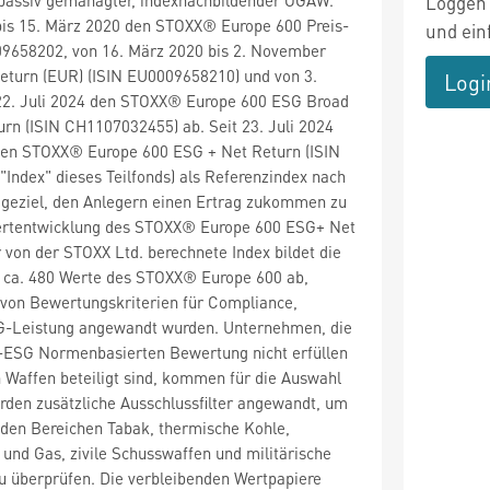
Loggen 
 bis 15. März 2020 den STOXX® Europe 600 Preis-
und ein
09658202, von 16. März 2020 bis 2. November
Return (EUR) (ISIN EU0009658210) und von 3.
Logi
2. Juli 2024 den STOXX® Europe 600 ESG Broad
rn (ISIN CH1107032455) ab. Seit 23. Juli 2024
s den STOXX® Europe 600 ESG + Net Return (ISIN
Index" dieses Teilfonds) als Referenzindex nach
ageziel, den Anlegern einen Ertrag zukommen zu
Wertentwicklung des STOXX® Europe 600 ESG+ Net
 von der STOXX Ltd. berechnete Index bildet die
 ca. 480 Werte des STOXX® Europe 600 ab,
von Bewertungskriterien für Compliance,
-Leistung angewandt wurden. Unternehmen, die
SS-ESG Normenbasierten Bewertung nicht erfüllen
 Waffen beteiligt sind, kommen für die Auswahl
erden zusätzliche Ausschlussfilter angewandt, um
 den Bereichen Tabak, thermische Kohle,
 und Gas, zivile Schusswaffen und militärische
 zu überprüfen. Die verbleibenden Wertpapiere