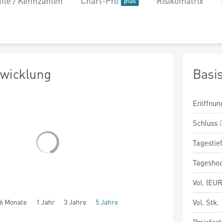
file / Kennzahlen
Chart-Pro
Risikomatrix
twicklung
Basi
Eröffnun
Schluss
Tagestie
Tagesho
Vol. (EUR
6 Monate
1 Jahr
3 Jahre
5 Jahre
Vol. Stk.