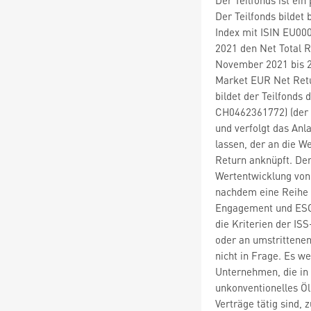
Der Teilfonds bildet
Index mit ISIN EU00
2021 den Net Total 
November 2021 bis 2
Market EUR Net Retu
bildet der Teilfond
CH0462361772) (der "
und verfolgt das Anl
lassen, der an die 
Return anknüpft. Der
Wertentwicklung von
nachdem eine Reihe 
Engagement und ESG
die Kriterien der I
oder an umstrittenen
nicht in Frage. Es w
Unternehmen, die in
unkonventionelles Öl
Verträge tätig sind,