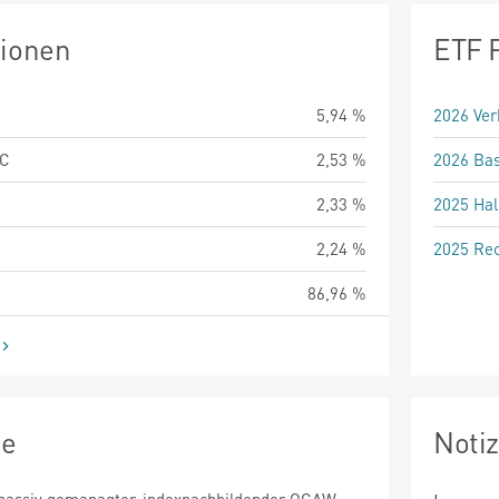
tionen
ETF 
5,94 %
2026 Ver
LC
2,53 %
2026 Bas
2,33 %
2025 Hal
2,24 %
2025 Rec
86,96 %
ie
Noti
n passiv gemanagter, indexnachbildender OGAW.