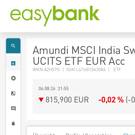
Amundi MSCI India Sw
UCITS ETF EUR Acc
WKN A2H57G | ISIN LU1681043086 | ETF
06.08.26 21:55
815,900
EUR
-0,02 %
(
-