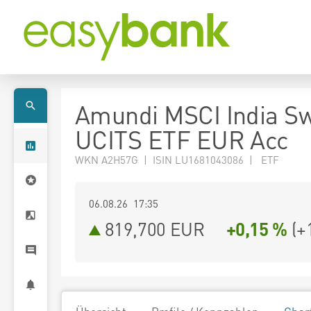
Amundi MSCI India Sw
UCITS ETF EUR Acc
WKN A2H57G | ISIN LU1681043086 | ETF
06.08.26 17:35
819,700
EUR
+0,15 %
(
+