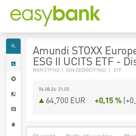
Amundi STOXX Europ
ESG II UCITS ETF - Di
WKN ETF960 | ISIN DE000ETF9603 | ETF
06.08.26 21:55
64,700
EUR
+0,15 %
(
+0