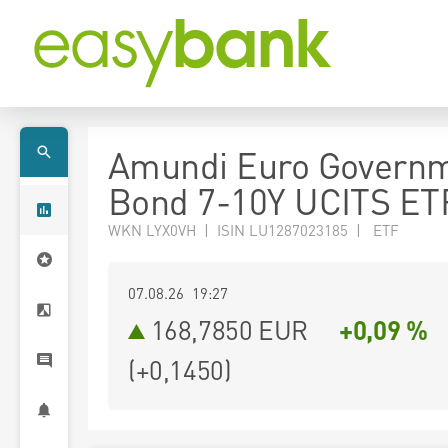
Amundi Euro Govern
Bond 7-10Y UCITS ET
WKN LYX0VH | ISIN LU1287023185 | ETF
07.08.26 19:27
168,7850
EUR
+0,09 %
(
+0,1450
)