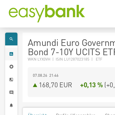
Amundi Euro Govern
Bond 7-10Y UCITS ET
WKN LYX0VH | ISIN LU1287023185 | ETF
07.08.26 21:46
168,70
EUR
+0,13 %
(
+0