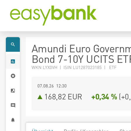
Amundi Euro Govern
Bond 7-10Y UCITS ET
WKN LYX0VH | ISIN LU1287023185 | ETF
07.08.26 12:30
168,82
EUR
+0,34 %
(
+0