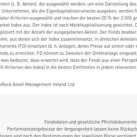
nten (z. B. Aktien), die ausgewählt werden, um eine Darstellung des 
ie Unternehmen, die die Eigenkapitalinstrumente ausgeben, werden für
zialer Kriterien ausgewählt und machen die besten 20 % der 2.500 
arket Index aus. Der Index ist nach Marktkapitalisierung gewichtet. D
liziert mit der Anzahl der ausgegebenen Aktien. Der Fonds beabsich
nte, aus denen sich der Index zusammensetzt, in ähnlichen Anteilen
trumente (FD) einsetzen (d. h. Anlagen, deren Preise auf einem od
onds zu erreichen. FD können zu Zwecken der Direktanlage eingesetz
 was bedeutet, dass erwartet wird, dass der Fonds aus einer Perspe
G-Kriterien des Index) in die besten Emittenten in jedem relevanten
kRock Asset Management Ireland Ltd.
Fondsdaten und gesetzliche Pflichtdokument
Performanceergebnisse der Vergangenheit lassen keine Rückschl
tionen sind nach den Bestimmungen der jeweiligen Börse verzögert