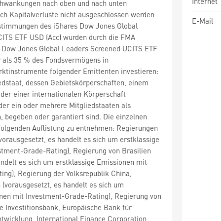
Internet
chwankungen nach oben und nach unten
ch Kapitalverluste nicht ausgeschlossen werden
E-Mail
stimmungen des iShares Dow Jones Global
ITS ETF USD (Acc) wurden durch die FMA
es Dow Jones Global Leaders Screened UCITS ETF
 als 35 % des Fondsvermögens in
ktinstrumente folgender Emittenten investieren:
edstaat, dessen Gebietskörperschaften, einem
oder einer internationalen Körperschaft
 der ein oder mehrere Mitgliedstaaten als
, begeben oder garantiert sind. Die einzelnen
 folgenden Auflistung zu entnehmen: Regierungen
rausgesetzt, es handelt es sich um erstklassige
stment-Grade-Rating), Regierung von Brasilien
andelt es sich um erstklassige Emissionen mit
ng), Regierung der Volksrepublik China,
 (vorausgesetzt, es handelt es sich um
onen mit Investment-Grade-Rating), Regierung von
e Investitionsbank, Europäische Bank für
wicklung, International Finance Corporation,