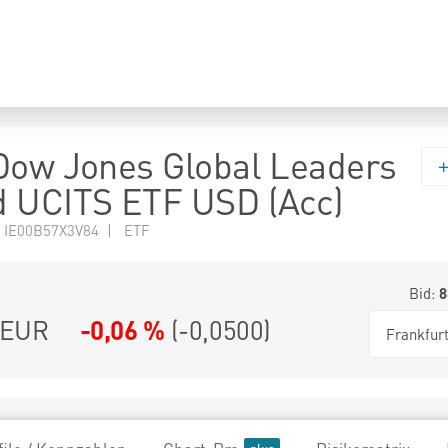
Dow Jones Global Leaders
 UCITS ETF USD (Acc)
 IE00B57X3V84 | ETF
Bid:
8
EUR
-0,06 %
(
-0,0500
)
Frankfur