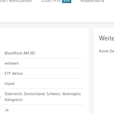
file / Kennzahlen
Chart-Pro
Risikomatrix
Weit
Keine Da
BlackRock AM (IE)
weltweit
ETF Aktien
Irland
Österreich, Deutschland, Schweiz, Vereinigtes
n
Königreich
Ja