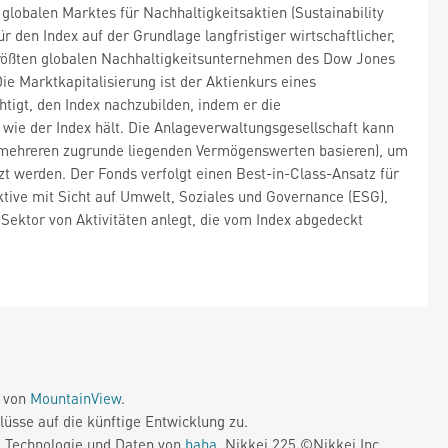
globalen Marktes für Nachhaltigkeitsaktien (Sustainability
 den Index auf der Grundlage langfristiger wirtschaftlicher,
größten globalen Nachhaltigkeitsunternehmen des Dow Jones
ie Marktkapitalisierung ist der Aktienkurs eines
tigt, den Index nachzubilden, indem er die
 wie der Index hält. Die Anlageverwaltungsgesellschaft kann
er mehreren zugrunde liegenden Vermögenswerten basieren), um
t werden. Der Fonds verfolgt einen Best-in-Class-Ansatz für
ktive mit Sicht auf Umwelt, Soziales und Governance (ESG),
 Sektor von Aktivitäten anlegt, die vom Index abgedeckt
e von
MountainView
.
üsse auf die künftige Entwicklung zu.
. Technologie und Daten von
baha
. Nikkei 225 ©Nikkei Inc.