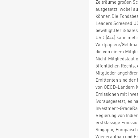
Zeiträume großen S
ausgesetzt, wobei au
können.Die Fondsbe
Leaders Screened UC
bewilligt.Der iShar
USD (Acc) kann mehr
Wertpapiere/Geldmar
die von einem Mitgli
Nicht-Mitgliedstaat 
öffentlichen Rechts,
Mitglieder angehören
Emittenten sind der
von OECD-Ländern (vo
Emissionen mit Inve
(vorausgesetzt, es h
Investment-GradeRati
Regierung von Indien
erstklassige Emissi
Singapur, Europäisch
Wiederaufbau und Ent