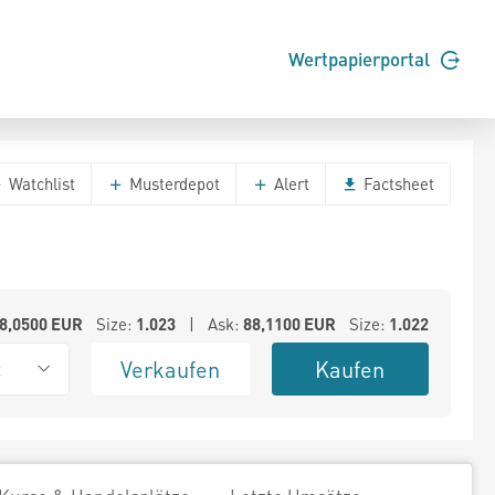
Wertpapierportal
Watchlist
Musterdepot
Alert
Factsheet
8,0500
EUR
Size:
1.023
| Ask:
88,1100
EUR
Size:
1.022
Verkaufen
Kaufen
t