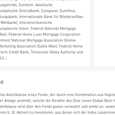
ungsfonds, Euratom, Asiatische
ropäische Zentralbank, Europarat, Eurofima,
lungsbank, Internationale Bank für Wiederaufbau
 Weltbank), Interamerikanische
uropäische Union, Federal National Mortgage
 Mae), Federal Home Loan Mortgage Corporation
nment National Mortgage Association (Ginnie
arketing Association (Sallie Mae), Federal Home
arm Credit Bank, Tennessee Valley Authority und
LC.;
ie
 eine Anteilklasse eines Fonds, der durch eine Kombination aus Kapi
rer Anlage anstrebt, welche die Rendite des Dow Jones Global Best-I
teilklasse wird über den Fonds passiv verwaltet und strebt an, sowei
nte (z. B. Aktien) zu investieren, aus denen sich der Index zusamme