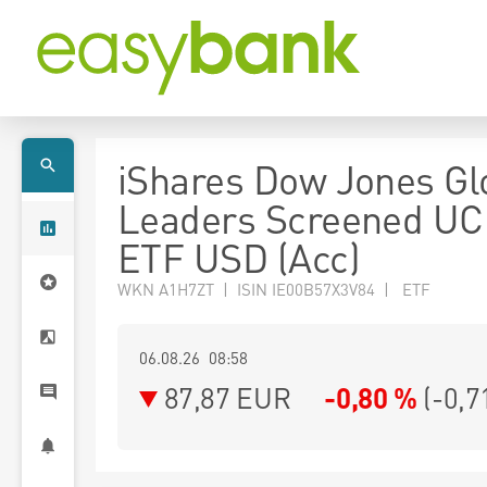
iShares Dow Jones Gl
Leaders Screened UC
ETF USD (Acc)
WKN A1H7ZT | ISIN IE00B57X3V84 | ETF
06.08.26 08:58
87,87
EUR
-0,80 %
(
-0,7