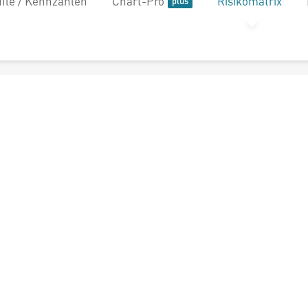
file / Kennzahlen
Chart-Pro
Risikomatrix