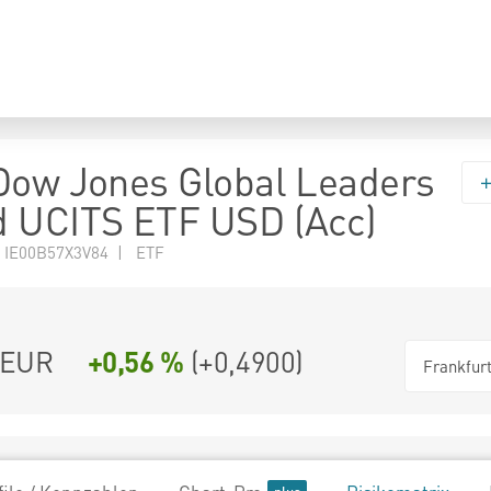
Dow Jones Global Leaders
 UCITS ETF USD (Acc)
 IE00B57X3V84 | ETF
EUR
+0,56 %
(
+0,4900
)
Frankfur