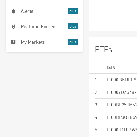
Alerts
Realtime Börsen
My Markets
ETFs
ISIN
1
IE000I8KRLL9
2
IE000YDZG487
3
IE00BL25JM4
4
IE00BP3QZB5
5
IE000H1H16W