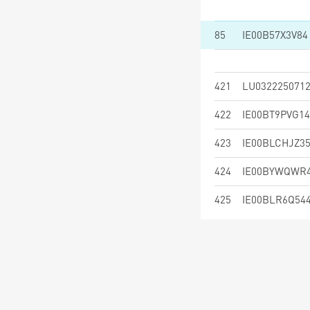
85
IE00B57X3V84
421
LU032225071
422
IE00BT9PVG14
423
IE00BLCHJZ3
424
IE00BYWQWR
425
IE00BLR6Q54