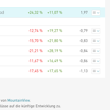
cc)
+24,32 %
+11,07 %
1,97
-12,74 %
+19,27 %
-0,79
-15,70 %
+21,80 %
-0,83
-21,21 %
+28,19 %
-0,84
-11,67 %
+16,49 %
-0,86
-17,45 %
+17,65 %
-1,13
e von
MountainView
.
üsse auf die künftige Entwicklung zu.