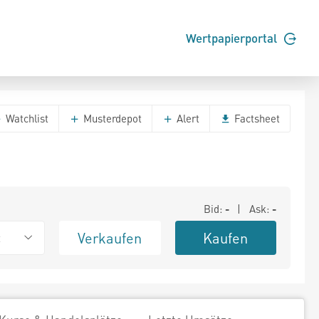
Wertpapierportal
Watchlist
Musterdepot
Alert
Factsheet
Bid:
-
| Ask:
-
Verkaufen
Kaufen
t