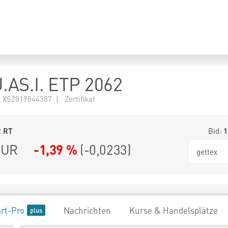
AS.I. ETP 2062
XS2819844387 | Zertifikat
2
RT
Bid:
1
UR
-1,39 %
(
-0,0233
)
gettex
rt-Pro
Nachrichten
Kurse & Handelsplätze