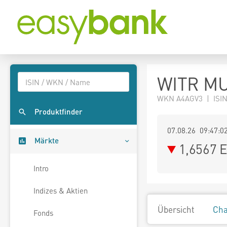
WITR MU.
WKN A4AGV3 | ISIN 
Produktfinder
07.08.26 09:47:0
Märkte
1,6567
E
Intro
Indizes & Aktien
Übersicht
Cha
Fonds