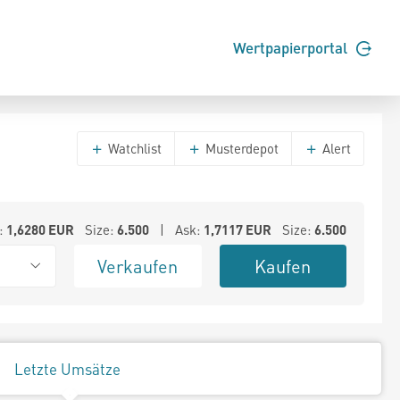
Wertpapierportal
Watchlist
Musterdepot
Alert
:
1,6280
EUR
Size:
6.500
| Ask:
1,7117
EUR
Size:
6.500
Verkaufen
Kaufen
Letzte Umsätze