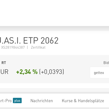
AS.I. ETP 2062
XS2819844387 | Zertifikat
1
RT
Bid
UR
+2,34 %
(
+0,0393
)
gettex
rt-Pro
Nachrichten
Kurse & Handelsplätze