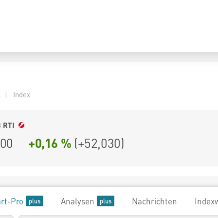
 | Index
3
RTI
500
+0,16 %
(
+52,030
)
rt-Pro
Analysen
Nachrichten
Index