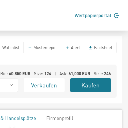
Wertpapierportal
Watchlist
Musterdepot
Alert
Factsheet
Bid:
60,850
EUR
Size:
124
| Ask:
61,000
EUR
Size:
246
Verkaufen
Kaufen
 & Handelsplätze
Firmenprofil