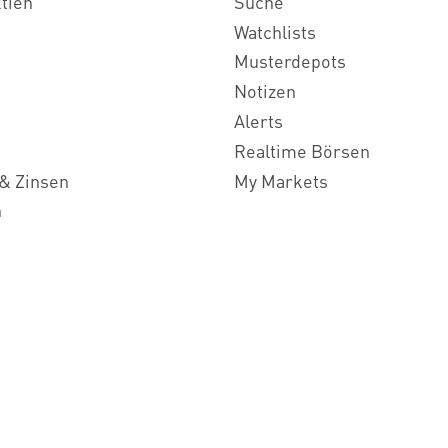
ktien
Suche
Watchlists
Musterdepots
Notizen
Alerts
Realtime Börsen
& Zinsen
My Markets
n