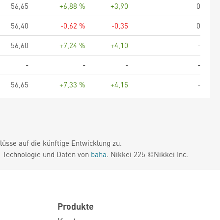
56,65
+6,88 %
+3,90
0
56,40
-0,62 %
-0,35
0
56,60
+7,24 %
+4,10
-
-
-
-
-
56,65
+7,33 %
+4,15
-
üsse auf die künftige Entwicklung zu.
. Technologie und Daten von
baha
. Nikkei 225 ©Nikkei Inc.
Produkte