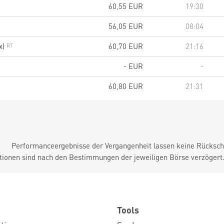
60,55
EUR
19:30
56,05
EUR
08:04
x)
60,70
EUR
21:16
-
EUR
-
60,80
EUR
21:31
Performanceergebnisse der Vergangenheit lassen keine Rückschl
tionen sind nach den Bestimmungen der jeweiligen Börse verzögert
Tools