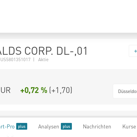
DS CORP. DL-,01
 US5801351017 | Aktie
UR
+0,72 %
(
+1,70
)
Düsseldo
rt-Pro
Analysen
Nachrichten
Kurse