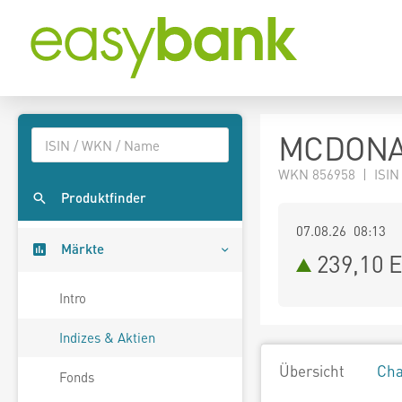
MCDONAL
WKN 856958 | ISIN
Produktfinder
07.08.26 08:13
Märkte
239,10
E
Intro
Indizes & Aktien
Übersicht
Cha
Fonds