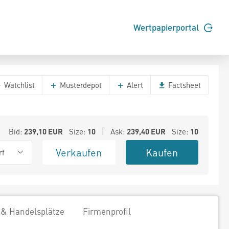
Wertpapierportal
Watchlist
Musterdepot
Alert
Factsheet
Bid:
239,10
EUR
Size:
10
| Ask:
239,40
EUR
Size:
10
Verkaufen
Kaufen
rf
 & Handelsplätze
Firmenprofil