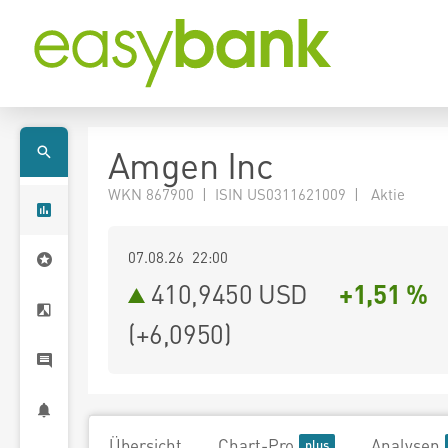
Amgen Inc
WKN 867900 | ISIN US0311621009 | Aktie
07.08.26 22:00
410,9450
USD
+1,51 %
(
+6,0950
)
Übersicht
Chart-Pro
Analysen