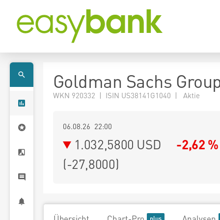
Goldman Sachs Group
WKN 920332 | ISIN US38141G1040 | Aktie
06.08.26 22:00
1.032,5800
USD
-2,62 %
(
-27,8000
)
Übersicht
Chart-Pro
Analysen