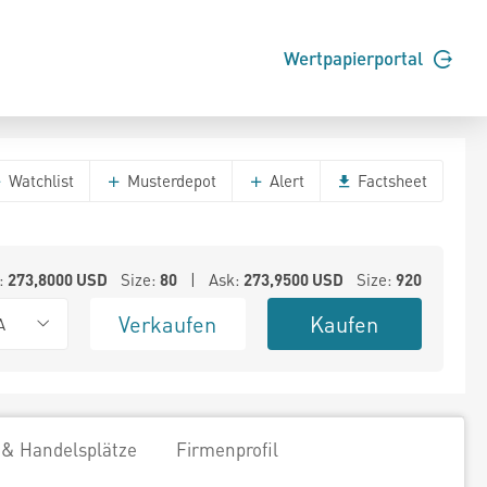
Wertpapierportal
Watchlist
Musterdepot
Alert
Factsheet
:
273,8000
USD
Size:
80
| Ask:
273,9500
USD
Size:
920
Verkaufen
Kaufen
A
 & Handelsplätze
Firmenprofil