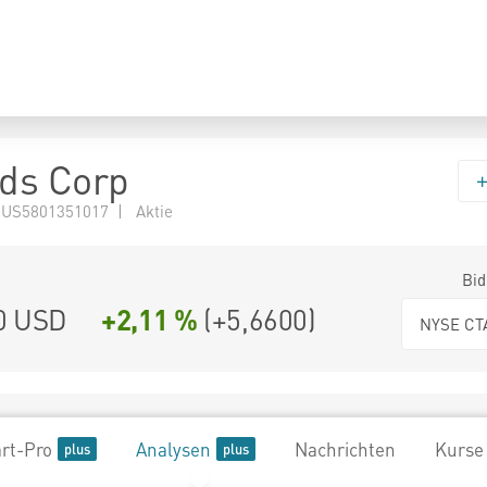
ds Corp
 US5801351017 | Aktie
Bid
0
USD
+2,11 %
(
+5,6600
)
NYSE CT
rt-Pro
Analysen
Nachrichten
Kurse