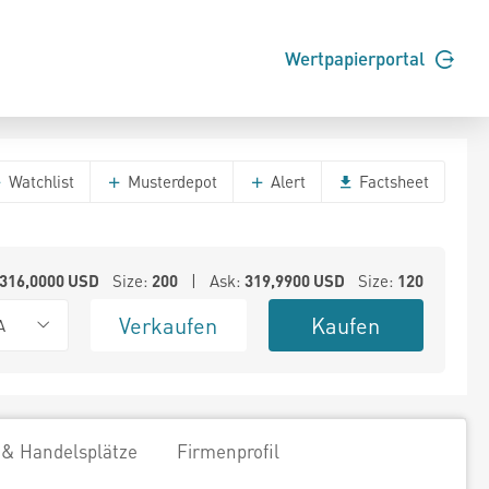
Wertpapierportal
Watchlist
Musterdepot
Alert
Factsheet
316,0000
USD
Size:
200
| Ask:
319,9900
USD
Size:
120
Verkaufen
Kaufen
A
 & Handelsplätze
Firmenprofil