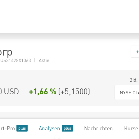
orp
 US31428X1063 | Aktie
Bid:
0
USD
+1,66 %
(
+5,1500
)
NYSE CT
rt-Pro
Analysen
Nachrichten
Kurse