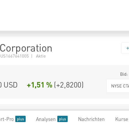
Corporation
 US1667641005 | Aktie
Bid:
0
USD
+1,51 %
(
+2,8200
)
NYSE CT
rt-Pro
Analysen
Nachrichten
Kurse