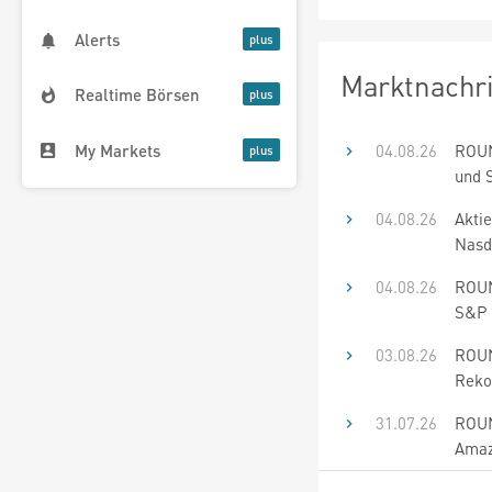
Alerts
Marktnachr
Realtime Börsen
My Markets
04.08.26
ROUN
und 
04.08.26
Akti
Nasd
04.08.26
ROUN
S&P 
03.08.26
ROUN
Rekor
31.07.26
ROUN
Amaz