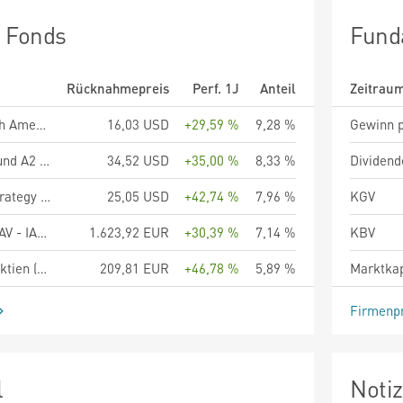
n Fonds
Fund
Rücknahmepreis
Perf. 1J
Anteil
Zeitrau
Goldman Sachs North America Energy & Energy Infrastructure Equity Portfolio Base Shares (Acc.)
16,03 USD
+29,59 %
9,28 %
Gewinn p
BGF World Energy Fund A2 USD
34,52 USD
+35,00 %
8,33 %
Dividend
Ninety One Global Strategy Fund - Global Natural Resources Fund A Acc USD
25,05 USD
+42,74 %
7,96 %
KGV
PI Privatinvestor SICAV - IAB Strategy Fund EUR
1.623,92 EUR
+30,39 %
7,14 %
KBV
Raiffeisen-Energie-Aktien (R) (T)
209,81 EUR
+46,78 %
5,89 %
Marktkap
Firmenpr
l
Noti