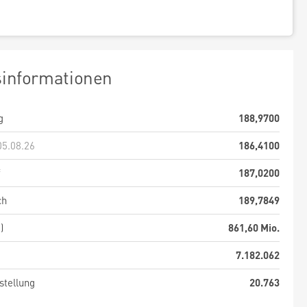
sinformationen
g
188,9700
05.08.26
186,4100
f
187,0200
ch
189,7849
)
861,60 Mio.
7.182.062
stellung
20.763