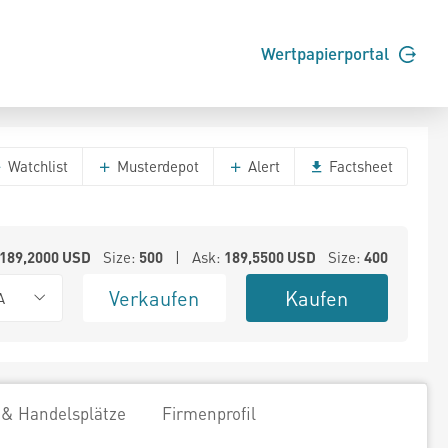
Wertpapierportal
Watchlist
Musterdepot
Alert
Factsheet
189,2000
USD
Size:
500
| Ask:
189,5500
USD
Size:
400
Verkaufen
Kaufen
A
 & Handelsplätze
Firmenprofil