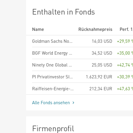
Enthalten in Fonds
Name
Rücknahmepreis
Perf. 
Goldman Sachs North America Energy & Energy Infrastructure Equity Portfolio Base Shares (Acc.)
16,03 USD
+29,59 
BGF World Energy Fund A2 USD
34,52 USD
+35,00 
Ninety One Global Strategy Fund - Global Natural Resources Fund A Acc USD
25,05 USD
+42,74 
PI Privatinvestor SICAV - IAB Strategy Fund EUR
1.623,92 EUR
+30,39 
Raiffeisen-Energie-Aktien (R) (T)
212,34 EUR
+47,63 
Alle Fonds ansehen
Firmenprofil