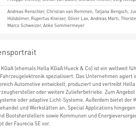
Andreas Renschler, Christian van Remmen, Tatjana Bengsch, Jud
Hülsbömer, Rupertus Kneiser, Oliver Lax, Andreas Marti, Thorsten
Marco Schweizer, Anke Sommermeyer
nsportrait
KGaA (ehemals Hella KGaA Hueck & Co) ist ein weltweit führ
Fahrzeugelektronik spezialisiert. Das Unternehmen agiert 
ereich Automotive entwickelt, produziert und vertreibt Hella
rzeughersteller oder weitere Zulieferbetriebe. Zum Angebot
ysteme oder adaptive Licht-Systeme. Außerdem bietet der Ko
ehandel und Werkstätten an. Special Applications hingegen 
d Bootsherstellern sowie Kommunen und Energieversorger
 der Faurecia SE vor.