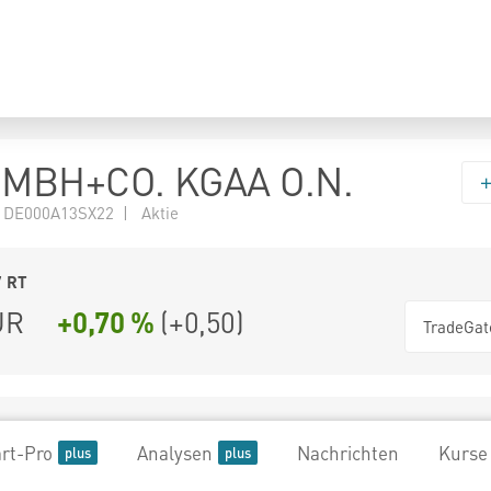
MBH+CO. KGAA O.N.
 DE000A13SX22 | Aktie
7
RT
UR
+0,70 %
(
+0,50
)
TradeGat
rt-Pro
Analysen
Nachrichten
Kurse