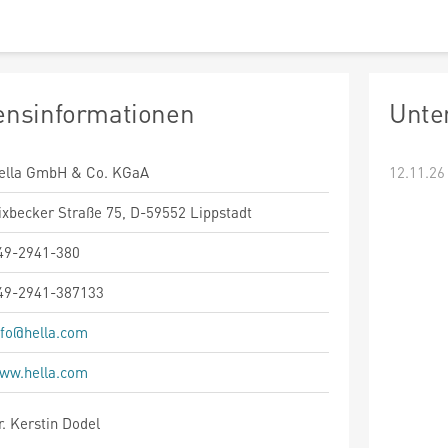
nsinformationen
Unte
ella GmbH & Co. KGaA
12.11.26
ixbecker Straße 75, D-59552 Lippstadt
49-2941-380
49-2941-387133
nfo@hella.com
ww.hella.com
r. Kerstin Dodel