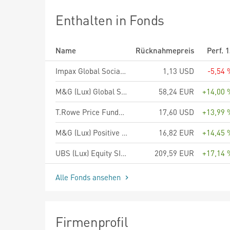
Enthalten in Fonds
Name
Rücknahmepreis
Perf. 
Impax Global Social Leaders Fund US Dollar X Accumulation
1,13 USD
-5,54 
M&G (Lux) Global Sustain Paris Aligned Fund EUR A Acc
58,24 EUR
+14,00 
T.Rowe Price Funds SICAV US Impact Equity Fund A USD Accumulating
17,60 USD
+13,99 
M&G (Lux) Positive Impact Fund EUR A Acc
16,82 EUR
+14,45 
UBS (Lux) Equity SICAV - US Income (USD), Anteilsklasse (EUR hedged) P-acc, EUR
209,59 EUR
+17,14 
Alle Fonds ansehen
Firmenprofil