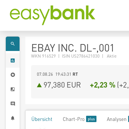
EBAY INC. DL-,001
WKN 916529 | ISIN US2786421030 | Aktie
07.08.26 19:43:31
RT
97,380
EUR
+2,23 %
(
+2
Übersicht
Chart-Pro
Analysen