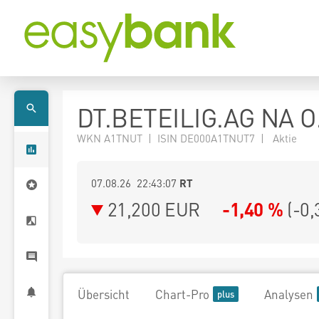
DT.BETEILIG.AG NA O
WKN A1TNUT | ISIN DE000A1TNUT7 | Aktie
07.08.26 22:43:07
RT
21,200
EUR
-1,40 %
(
-0,
Übersicht
Chart-Pro
Analysen