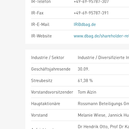
IR-Telefon
+49-69-95787-307
IR-Fax
+49-69-95787-391
IR-E-Mail
IR@dbag.de
IR-Website
www.dbag.de/shareholder-rel
Industrie / Sektor
Industrie / Diversifizierte
Geschäftsjahresende
30.09.
Streubesitz
61,38 %
Vorstandsvorsitzender
Tom Alzin
Hauptaktionäre
Rossmann Beteiligungs Gmb
Vorstand
Melanie Wiese, Jannick H
Dr Hendrik Otto, Prof Dr Ka