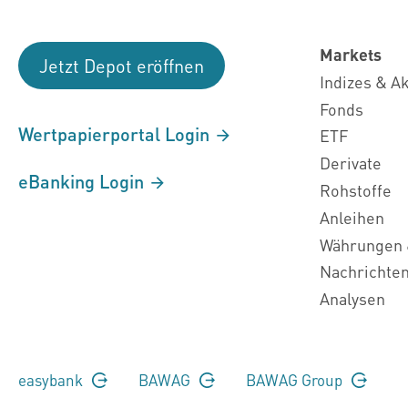
Markets
Jetzt Depot eröffnen
Indizes & A
Fonds
Wertpapierportal Login
ETF
Derivate
eBanking Login
Rohstoffe
Anleihen
Währungen 
Nachrichte
Analysen
easybank
BAWAG
BAWAG Group