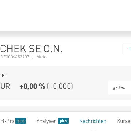
HEK SE O.N.
 DE0006452907 | Aktie
0
RT
UR
+0,00 %
(
+0,000
)
gettex
rt-Pro
Analysen
Nachrichten
Kurse