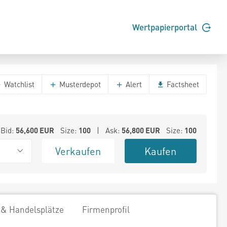
Wertpapierportal
Watchlist
Musterdepot
Alert
Factsheet
Bid:
56,600
EUR
Size:
100
| Ask:
56,800
EUR
Size:
100
Verkaufen
Kaufen
 & Handelsplätze
Firmenprofil