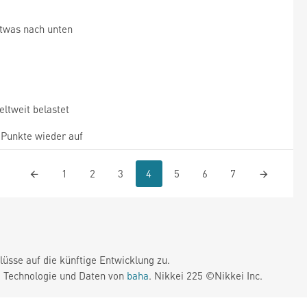
twas nach unten
ltweit belastet
 Punkte wieder auf
1
2
3
4
5
6
7
üsse auf die künftige Entwicklung zu.
. Technologie und Daten von
baha
. Nikkei 225 ©Nikkei Inc.