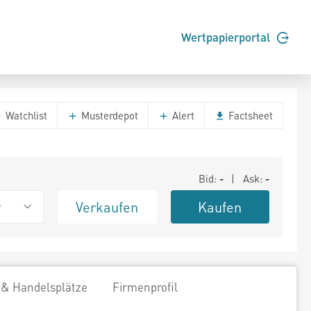
Wertpapierportal
Watchlist
Musterdepot
Alert
Factsheet
Bid:
-
| Ask:
-
Verkaufen
Kaufen
r
 & Handelsplätze
Firmenprofil