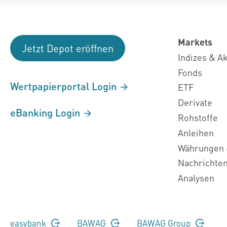
Markets
Jetzt Depot eröffnen
Indizes & A
Fonds
Wertpapierportal Login
ETF
Derivate
eBanking Login
Rohstoffe
Anleihen
Währungen 
Nachrichte
Analysen
easybank
BAWAG
BAWAG Group