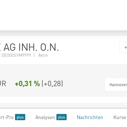
 AG INH. O.N.
 DE000SYM9999 | Aktie
UR
+0,31 %
(
+0,28
)
Hannove
rt-Pro
Analysen
Nachrichten
Kurse