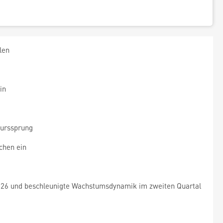
len
in
Kurssprung
chen ein
2026 und beschleunigte Wachstumsdynamik im zweiten Quartal