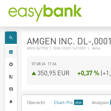
AMGEN INC. DL-,000
WKN 867900 | ISIN US0311621009 | Aktie
07.08.26 17:36
350,95
EUR
+0,37 %
(
+1
Übersicht
Chart-Pro
Analysen